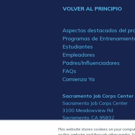
VOLVER AL PRINCIPIO
Aspectos destacados del p
Programas de Entrenamient
Estudiantes
Empleadores
Padres/Influenciadores
FAQs
Comienza Ya
Sacramento Job Corps Center
Sacramento Job Corps Center
3100 Meadowview Rd
Sacramento, CA 95832
This website stores cookies on your compu
on this website and through other media. To