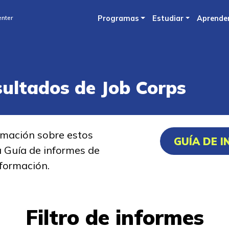
Skip
nter
Programas
Estudiar
Aprende
to
main
content
sultados de Job Corps
rmación sobre estos
GUÍA DE 
a Guía de informes de
formación.
Filtro de informes