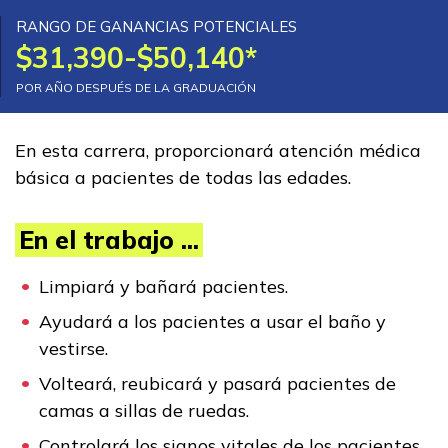
Aprendiz de calefacción,
RANGO DE GANANCIAS POTENCIALES
$31,390-$50,140*
ventilación y aire acondicio
POR AÑO DESPUÉS DE LA GRADUACIÓN
(HVAC), Pre pasantía
Asistente médico administrat
En esta carrera, proporcionará atención médica
básica a pacientes de todas las edades.
Asistente médico clínico
Carpintería, Pre pasantía
En el trabajo ...
Ver más ...
Limpiará y bañará pacientes.
Ayudará a los pacientes a usar el baño y
Aprender más
vestirse.
Volteará, reubicará y pasará pacientes de
Estudiantes
camas a sillas de ruedas.
Padres/Influenciadores
Controlará los signos vitales de los pacientes,