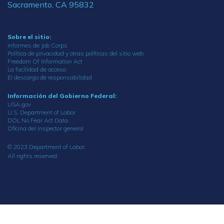
Sacramento, CA 95832
Sobre el sitio:
Informes de Job Corps
Política de privacidad y otras políticas del sitio web
Freedom Of Information Act
La facilidad de acceso
El descargo de responsabilidad
Información del Gobierno Federal:
USA.gov
U.S. Department of Labor
DOL No Fear Act Data
Oficina del inspector general
© 2023 Department of Labor.
All rights reserved.